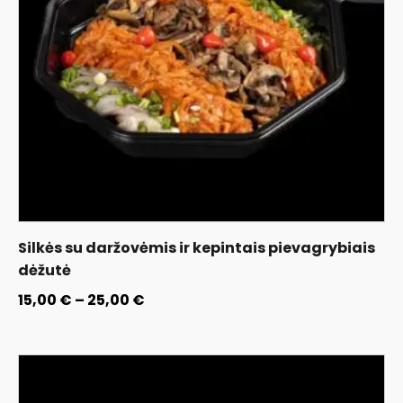
Silkės su daržovėmis ir kepintais pievagrybiais
dėžutė
15,00
€
–
25,00
€