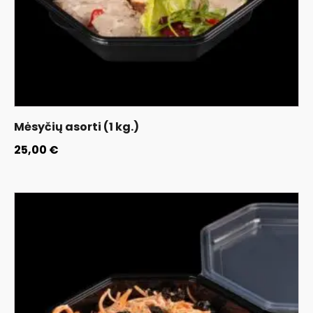
Mėsyčių asorti (1 kg.)
25,00
€