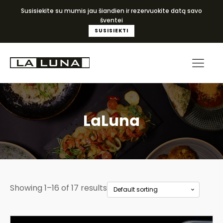
Susisiekite su mumis jau šiandien ir rezervuokite datą savo
šventei
SUSISIEKTI
LaLuna
Showing 1–16 of 17 results