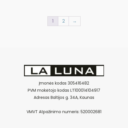
1
2
→
Įmonės kodas 305416482
PVM mokėtojo kodas LT100014104917
Adresas Baltijos g. 34A, Kaunas
VMVT Atpažinimo numeris: 520002681