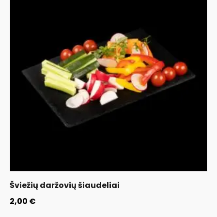
Šviežių daržovių šiaudeliai
2,00
€