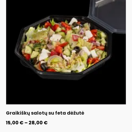
Graikiškų salotų su feta dėžutė
15,00
€
–
28,00
€