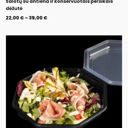
Salotų su antiena ir konservuotais persikais
dėžutė
22,00
€
–
39,00
€