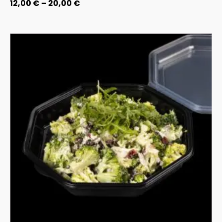
12,00
€
–
20,00
€