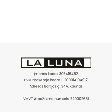
Įmonės kodas 305416482
PVM mokėtojo kodas LT100014104917
Adresas Baltijos g. 34A, Kaunas
VMVT Atpažinimo numeris: 520002681