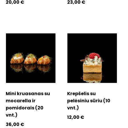
20,00
€
23,00
€
Mini kruasanas su
Krepšelis su
mocarella ir
pelėsiniu sūriu (10
pomidorais (20
vnt.)
vnt.)
12,00
€
36,00
€