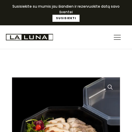
Susisiekite su mumis jau šiandien ir rezervuokite datą savo
šventei
SUSISIEKTI