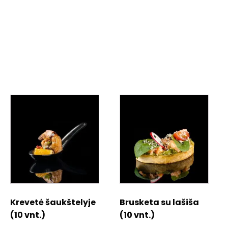
Krevetė šaukštelyje
Brusketa su lašiša
(10 vnt.)
(10 vnt.)