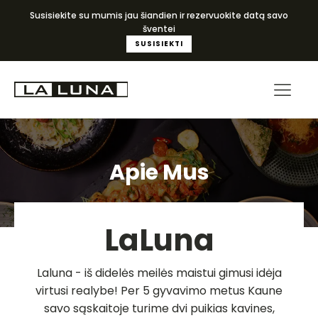
Susisiekite su mumis jau šiandien ir rezervuokite datą savo
šventei
SUSISIEKTI
Apie Mus
LaLuna
Laluna - iš didelės meilės maistui gimusi idėja
virtusi realybe! Per 5 gyvavimo metus Kaune
savo sąskaitoje turime dvi puikias kavines,