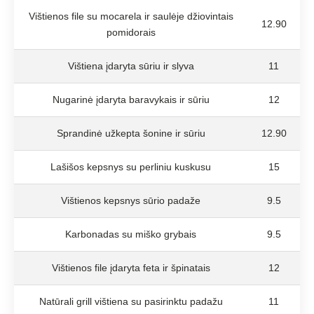
Vištienos file su mocarela ir saulėje džiovintais
12.90
pomidorais
Vištiena įdaryta sūriu ir slyva
11
Nugarinė įdaryta baravykais ir sūriu
12
Sprandinė užkepta šonine ir sūriu
12.90
Lašišos kepsnys su perliniu kuskusu
15
Vištienos kepsnys sūrio padaže
9.5
Karbonadas su miško grybais
9.5
Vištienos file įdaryta feta ir špinatais
12
Natūrali grill vištiena su pasirinktu padažu
11