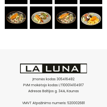
Įmonės kodas 305416482
PVM mokėtojo kodas LT100014104917
Adresas Baltijos g. 34A, Kaunas
VMVT Atpažinimo numeris: 520002681