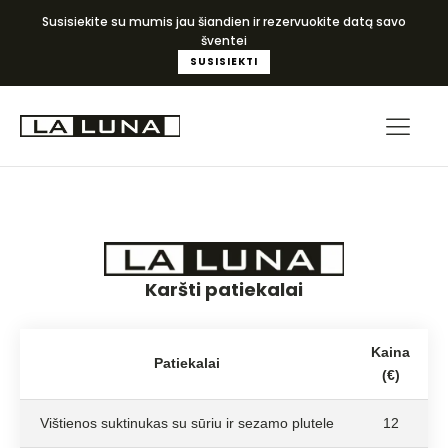
Susisiekite su mumis jau šiandien ir rezervuokite datą savo
šventei
SUSISIEKTI
Karšti patiekalai
Kaina
Patiekalai
(€)
Vištienos suktinukas su sūriu ir sezamo plutele
12