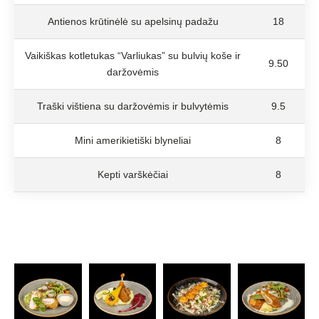
Antienos krūtinėlė su apelsinų padažu
18
Vaikiškas kotletukas “Varliukas” su bulvių koše ir
9.50
daržovėmis
Traški vištiena su daržovėmis ir bulvytėmis
9.5
Mini amerikietiški blyneliai
8
Kepti varškėčiai
8