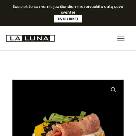
Susisiekite su mumis jau šiandien ir rezervuokite datą savo
šventei
SUSISIEKTI