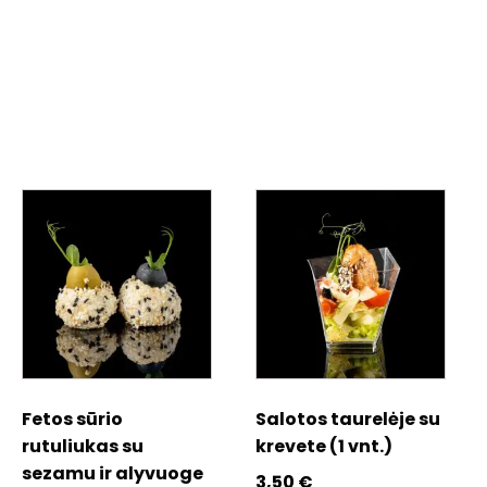
Fetos sūrio
Salotos taurelėje su
rutuliukas su
krevete (1 vnt.)
sezamu ir alyvuoge
3,50
€