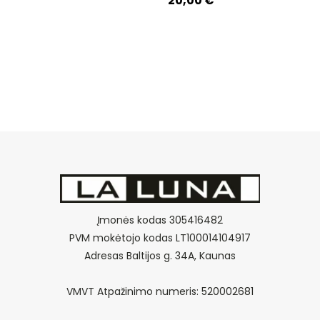
20,00
€
Įmonės kodas 305416482
PVM mokėtojo kodas LT100014104917
Adresas Baltijos g. 34A, Kaunas
VMVT Atpažinimo numeris: 520002681