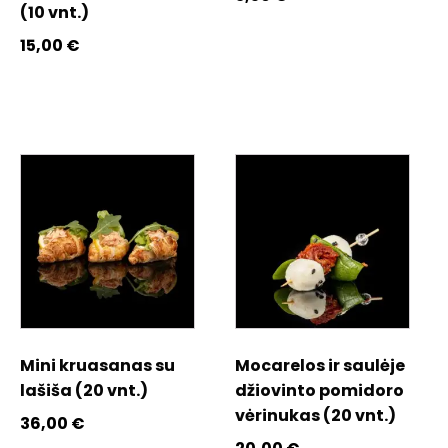
(10 vnt.)
15,00
€
Mini kruasanas su
Mocarelos ir saulėje
lašiša (20 vnt.)
džiovinto pomidoro
vėrinukas (20 vnt.)
36,00
€