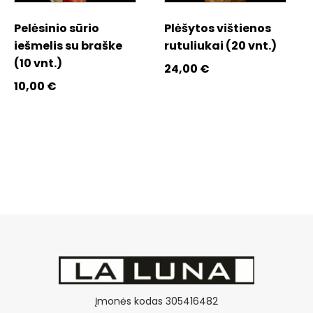
Pelėsinio sūrio
Plėšytos vištienos
iešmelis su braške
rutuliukai (20 vnt.)
(10 vnt.)
24,00
€
10,00
€
Įmonės kodas 305416482