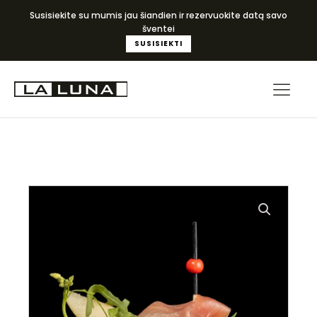
Susisiekite su mumis jau šiandien ir rezervuokite datą savo
šventei
SUSISIEKTI