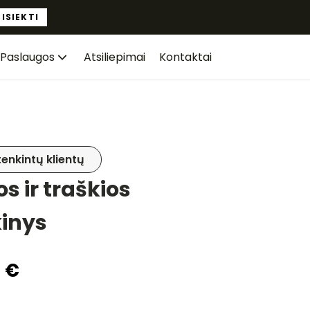
ISIEKTI
Paslaugos
Atsiliepimai
Kontaktai
enkintų klientų
s ir traškios
kinys
0
€