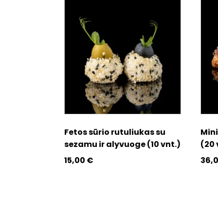
Fetos sūrio rutuliukas su
Min
sezamu ir alyvuoge (10 vnt.)
(20 
15,00
€
36,