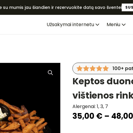
te su mumis jau šiandien ir rezervuokite datą savo šventei
SUS
Užsakymai internetu
Meniu
100+ pat
Keptos duono
vištienos rin
Alergenai: 1, 3, 7
35,00
€
–
48,0