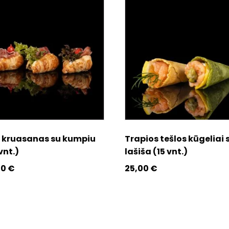
i kruasanas su kumpiu
Trapios tešlos kūgeliai 
vnt.)
lašiša (15 vnt.)
00
€
25,00
€