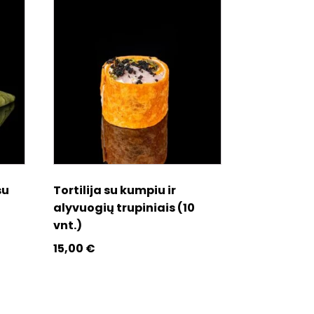
su
Tortilija su kumpiu ir
alyvuogių trupiniais (10
vnt.)
15,00
€