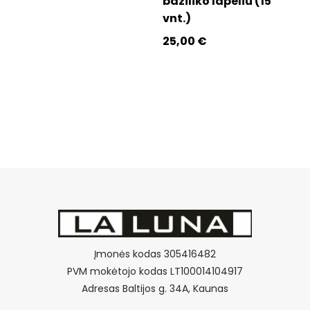
baziliko lapeliu (15
vnt.)
25,00
€
Įmonės kodas 305416482
PVM mokėtojo kodas LT100014104917
Adresas Baltijos g. 34A, Kaunas