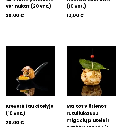
vėrinukas (20 vnt.)
(10 vnt.)
20,00
€
10,00
€
Krevetė šaukštelyje
Maltos vištienos
(10 vnt.)
rutuliukas su
migdolų plutele ir
20,00
€