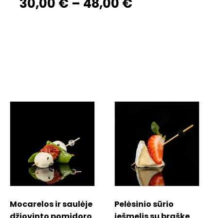
30,00
€
–
48,00
€
Mocarelos ir saulėje
Pelėsinio sūrio
džiovinto pomidoro
iešmelis su braške