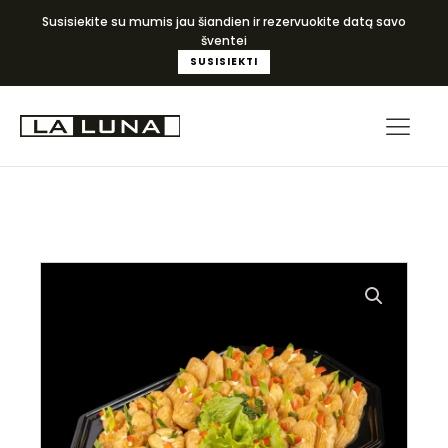
Susisiekite su mumis jau šiandien ir rezervuokite datą savo
šventei
SUSISIEKTI